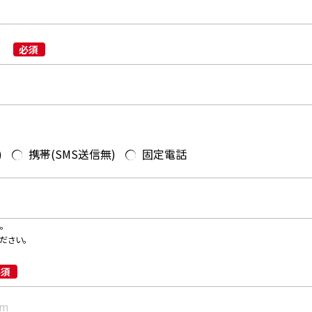
必須
)
携帯(SMS送信無)
固定電話
。
ください。
必須